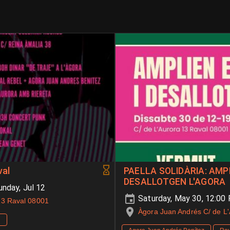
val
PAELLA SOLIDÀRIA: AMP
DESALLOTGEN L'AGORA
nday, Jul 12
Saturday, May 30, 12:0
13 Raval 08001
Àgora Juan Andrés C/ de L
l