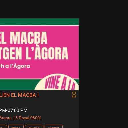
LIEN EL MACBA I
0 PM-07:00 PM
'Aurora 13 Raval 08001