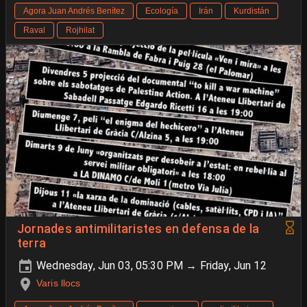
Agora Juan Andrés Benítez
Ecología
Irán
Kurdistán
Raval
Rojhilat
Jornades antimilitaristes en defensa de la
terra
Wednesday, Jun 03, 05:30 PM → Friday, Jun 12
Varis llocs