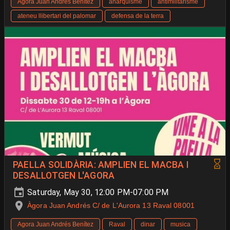
Agora Juan Andrés Benítez
anarquisme
antimilitarisme
ateneu llibertari del palomar
defensa de la terra
PAELLA SOLIDÀRIA: AMPLIEN EL MACBA I
DESALLOTGEN L'AGORA
Saturday, May 30, 12:00 PM-07:00 PM
Àgora Juan Andrés C/ de L'Aurora 13 Raval 08001
Agora Juan Andrés Benítez
Raval
dinar
musica