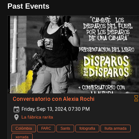
Past Events
Conversatorio con Alexia Rochi
Friday, Sep 13, 2024, 07:30 PM
La fábrica rarita
Colòmbia
FARC
Sants
fotografia
lluita armada
xerrada