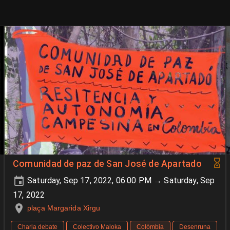
Comunidad de paz de San José de Apartado
Saturday, Sep 17, 2022, 06:00 PM → Saturday, Sep
17, 2022
plaça Margarida Xirgu
Charla debate
Colectivo Maloka
Colòmbia
Desenruna