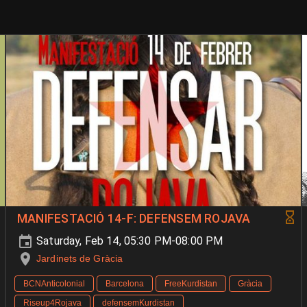
MANIFESTACIÓ 14-F: DEFENSEM ROJAVA
Saturday, Feb 14, 05:30 PM-08:00 PM
Jardinets de Gràcia
BCNAnticolonial
Barcelona
FreeKurdistan
Gràcia
Riseup4Rojava
defensemKurdistan