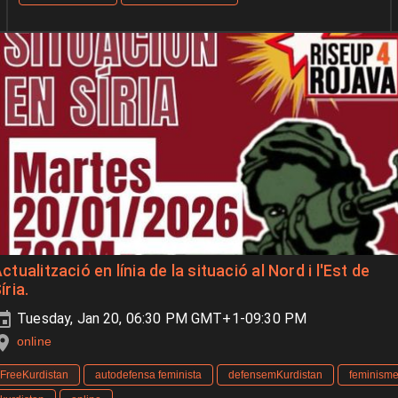
ctualització en línia de la situació al Nord i l'Est de
íria.
Tuesday, Jan 20, 06:30 PM GMT+1-09:30 PM
online
FreeKurdistan
autodefensa feminista
defensemKurdistan
feminism