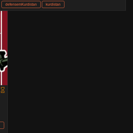
defensemKurdistan
kurdistan
e