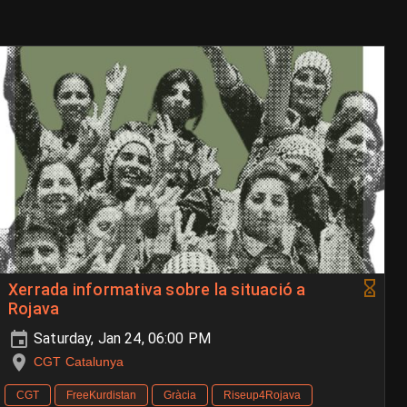
Xerrada informativa sobre la situació a
Rojava
Saturday, Jan 24, 06:00 PM
CGT Catalunya
CGT
FreeKurdistan
Gràcia
Riseup4Rojava