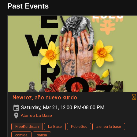
Past Events
Newroz, año nuevo kurdo
Saturday, Mar 21, 12:00 PM-08:00 PM
Ateneu La Base
FreeKurdistan
La Base
PobleSec
ateneu la base
comida
dansa