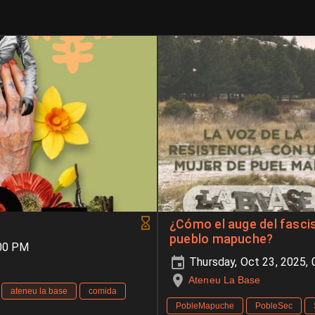
¿Cómo el auge del fasci
pueblo mapuche?
:00 PM
Thursday, Oct 23, 2025,
Ateneu La Base
ateneu la base
comida
PobleMapuche
PobleSec