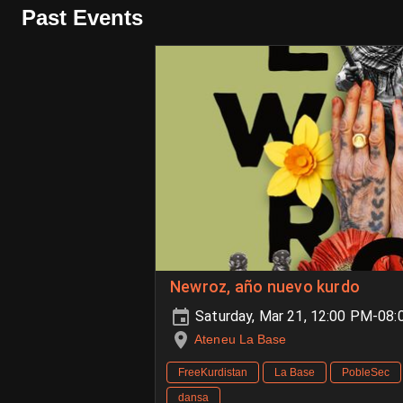
Past Events
Newroz, año nuevo kurdo
Saturday, Mar 21, 12:00 PM-08
Ateneu La Base
FreeKurdistan
La Base
PobleSec
dansa