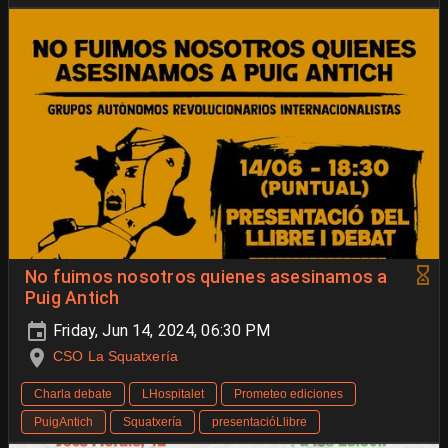
No fuimos nosotros quienes asesinamos a
Puig Antich
Friday, Jun 14, 2024, 06:30 PM
CSO La Squatxería
Charla debate
LHospitalet
Prometeo ediciones
PuigAntich
Squatxería
presentacióLlibre