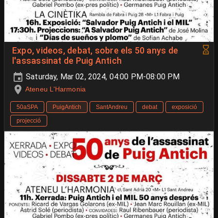
Expo, videos, debat, sobre els 50 anys de
l'assassinat de Puig Antich
Saturday, Mar 02, 2024, 04:00 PM-08:00 PM
Ateneu L'Harmonia
50aSPA
PuigAntich
SantAndreu
debat
exposició
projecció