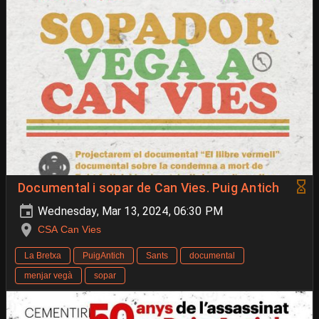
Documental i sopar de Can Vies. Puig Antich
Wednesday, Mar 13, 2024, 06:30 PM
CSA Can Vies
La Bretxa
PuigAntich
Sants
documental
menjar vegà
sopar