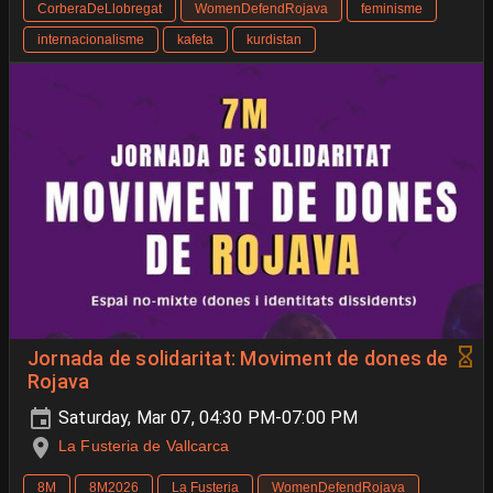
CorberaDeLlobregat
WomenDefendRojava
feminisme
internacionalisme
kafeta
kurdistan
Jornada de solidaritat: Moviment de dones de
Rojava
Saturday, Mar 07, 04:30 PM-07:00 PM
La Fusteria de Vallcarca
8M
8M2026
La Fusteria
WomenDefendRojava