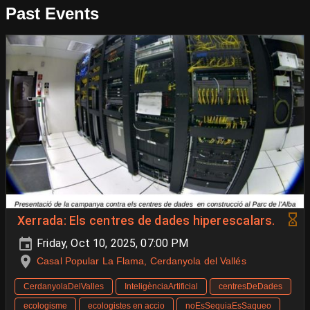
Past Events
Xerrada: Els centres de dades hiperescalars.
Friday, Oct 10, 2025, 07:00 PM
Casal Popular La Flama, Cerdanyola del Vallés
CerdanyolaDelValles
InteligènciaArtificial
centresDeDades
ecologisme
ecologistes en accio
noEsSequiaEsSaqueo