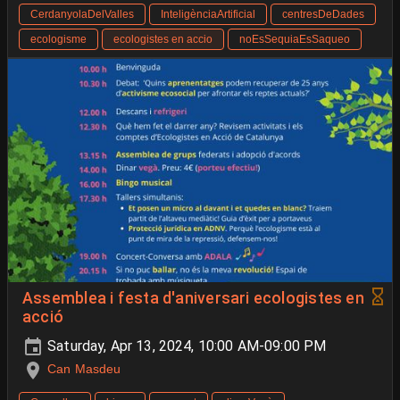
CerdanyolaDelValles
InteligènciaArtificial
centresDeDades
ecologisme
ecologistes en accio
noEsSequiaEsSaqueo
Assemblea i festa d'aniversari ecologistes en
acció
Saturday, Apr 13, 2024, 10:00 AM-09:00 PM
Can Masdeu