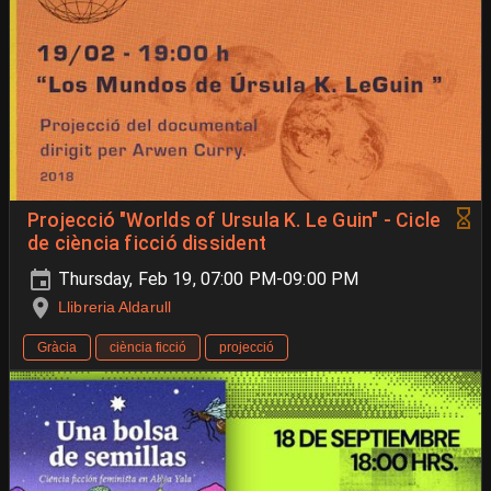
Projecció "Worlds of Ursula K. Le Guin" - Cicle
de ciència ficció dissident
Thursday, Feb 19, 07:00 PM-09:00 PM
Llibreria Aldarull
Gràcia
ciència ficció
projecció