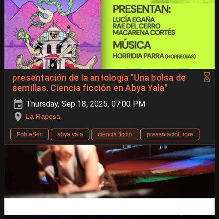
presentación de la antología "Una bolsa de
semillas. Ciencia ficción en Abya Yala"
Thursday, Sep 18, 2025, 07:00 PM
La Raposa
PobleSec
abya yala
ciència ficció
presentacióLlibre