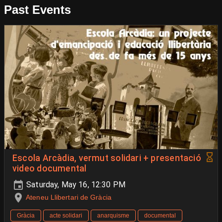
Past Events
Escola Arcàdia, vermut solidari + presentació
video documental
Saturday, May 16, 12:30 PM
Ateneu Llibertari de Gràcia
Gràcia
acte solidari
anarquisme
documental