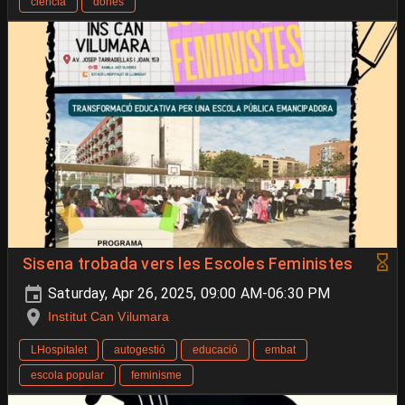
ciencia
dones
Sisena trobada vers les Escoles Feministes
Saturday, Apr 26, 2025, 09:00 AM-06:30 PM
Institut Can Vilumara
LHospitalet
autogestió
educació
embat
escola popular
feminisme