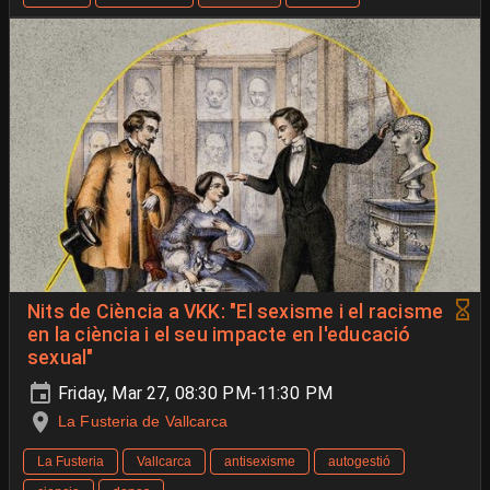
Nits de Ciència a VKK: "El sexisme i el racisme
en la ciència i el seu impacte en l'educació
sexual"
Friday, Mar 27, 08:30 PM-11:30 PM
La Fusteria de Vallcarca
La Fusteria
Vallcarca
antisexisme
autogestió