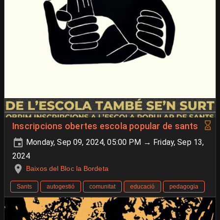
Inscripcions obertes escola popular de sants
Monday, Sep 09, 2024, 05:00 PM → Friday, Sep 13,
2024
Baixos del Bloc la Bordeta
Sants
autogestió
comunitat
educació
pedagogia