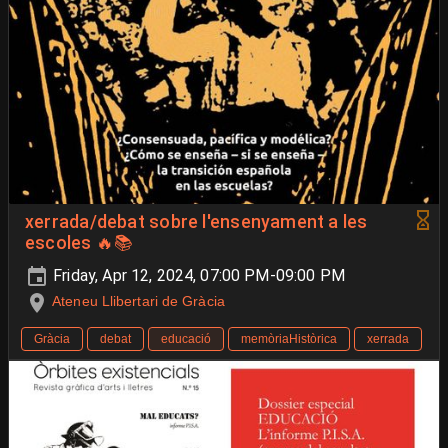
xerrada/debat sobre l'ensenyament a les
escoles 🔥📚
Friday, Apr 12, 2024, 07:00 PM-09:00 PM
Ateneu Llibertari de Gràcia
Gràcia
debat
educació
memòriaHistòrica
xerrada