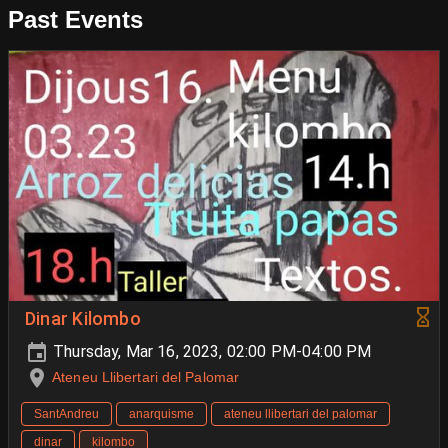
Past Events
Dinar Kilombo
Thursday, Mar 16, 2023, 02:00 PM-04:00 PM
Ateneu Llibertari del Palomar
SantAndreu
anarquisme
ateneu llibertari del palomar
dinar
kilombo