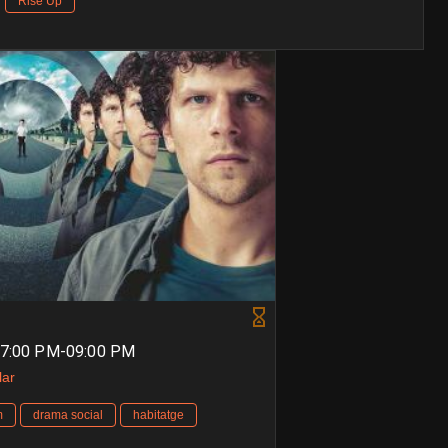
Rise Up
07:00 PM-09:00 PM
lar
m
drama social
habitatge