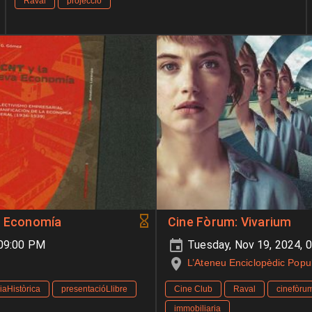
Raval
projecció
a Economía
Cine Fòrum: Vivarium
-09:00 PM
Tuesday, Nov 19, 2024, 
L’Ateneu Enciclopèdic Popu
aHistòrica
presentacióLlibre
Cine Club
Raval
cinefòru
immobiliaria