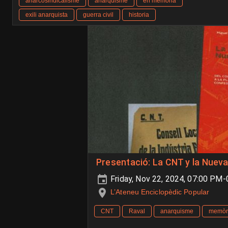
anarcosindicalisme
anarquisme
en memoria
exili anarquista
guerra civil
historia
Presentació: La CNT y la Nuev
Friday, Nov 22, 2024, 07:00 PM
L’Ateneu Enciclopèdic Popular
CNT
Raval
anarquisme
memòri