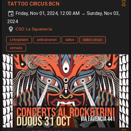
TATTOO CIRCUS BCN
Friday, Nov 01, 2024, 12:00 AM → Sunday, Nov 03,
2024
CSO La Squatxería
LHospitalet
anticarcerari
tattoo
tattoo circus
xerrada