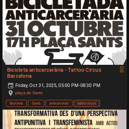
Bicicleta anticarcerària - Tattoo Circus
Barcelona
Friday, Oct 31, 2025, 05:00 PM-08:30 PM
plaça de Sants
Bicicleta
Sants
anticarcerari
tattoo circus