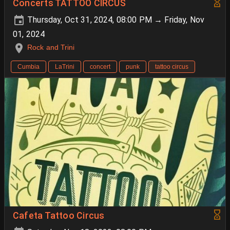
Concerts TATTOO CIRCUS
Thursday, Oct 31, 2024, 08:00 PM → Friday, Nov
01, 2024
Rock and Trini
Cumbia
LaTrini
concert
punk
tattoo circus
Cafeta Tattoo Circus