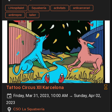
LHospitalet
Squatxería
activitats
anticarcerari
antirrepre
taller
Tattoo Circus XII Karcelona
Friday, Mar 31, 2023, 10:00 AM → Sunday, Apr 02,
2023
CSO La Squatxería