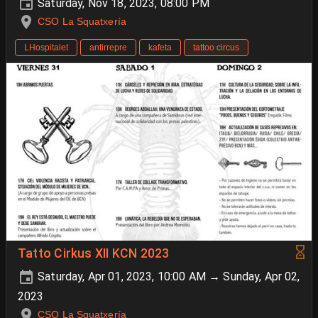
Saturday, Nov 18, 2023, 08:00 PM
CSO La Squatxería
LHospitalet
antirrepre
kafeta
tattoo circus
Tatto Cirkus XII KCN 2023
Saturday, Apr 01, 2023, 10:00 AM → Sunday, Apr 02,
2023
CSO La Squatxería