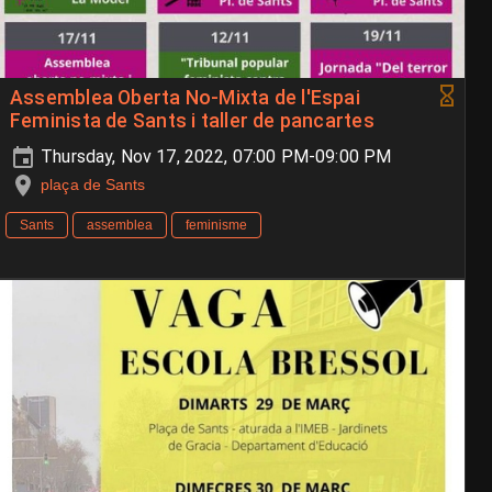
Assemblea Oberta No-Mixta de l'Espai
Feminista de Sants i taller de pancartes
Thursday, Nov 17, 2022, 07:00 PM-09:00 PM
plaça de Sants
Sants
assemblea
feminisme