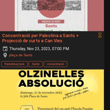
Concentració per Palestina a Sants +
Projecció de curts a Can Vies
Thursday, Nov 23, 2023, 07:00 PM
plaça de Sants
PalestinaLliure
Sants
concentració