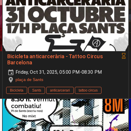
Bicicleta anticarcerària - Tattoo Circus
Barcelona
Friday, Oct 31, 2025, 05:00 PM-08:30 PM
plaça de Sants
Bicicleta
Sants
anticarcerari
tattoo circus