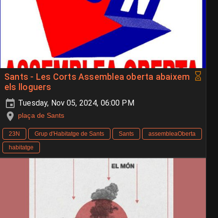
Sants - Les Corts Assemblea oberta abaixem
els lloguers
Tuesday, Nov 05, 2024, 06:00 PM
plaça de Sants
23N
Grup d'Habitatge de Sants
Sants
assembleaOberta
habitatge