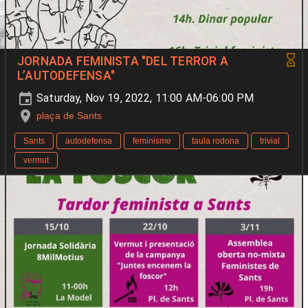
JORNADA FEMINISTA "DEL TERROR A
L’AUTODEFENSA"
Saturday, Nov 19, 2022, 11:00 AM-06:00 PM
plaça de Sants
Sants
autodefensa
feminisme
taula rodona
trivial
vermut