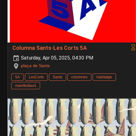
Columna Sants-Les Corts 5A
Saturday, Apr 05, 2025, 04:30 PM
plaça de Sants
5A
LesCorts
Sants
columnes
habitatge
manifestació