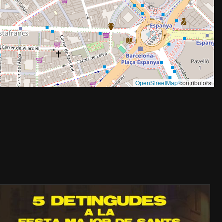
OpenStreetMap
contributors