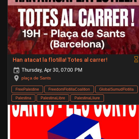
Han atacat la flotilla! Totes al carrer!
Thursday, Apr 30, 07:00 PM
plaça de Sants
FreePalestine
FreedomFlotillaCoalition
GlobalSumudFlotilla
Palestina
PalestinaLibre
PalestinaLliure