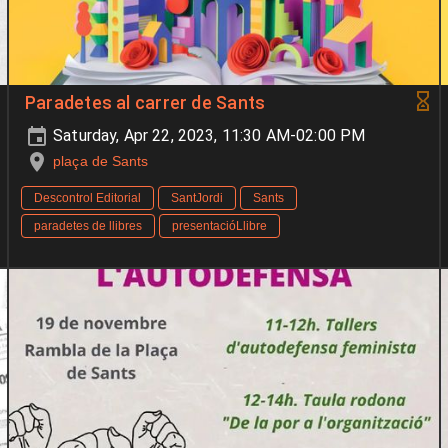
Paradetes al carrer de Sants
Saturday, Apr 22, 2023, 11:30 AM-02:00 PM
plaça de Sants
Descontrol Editorial
SantJordi
Sants
paradetes de llibres
presentacióLlibre