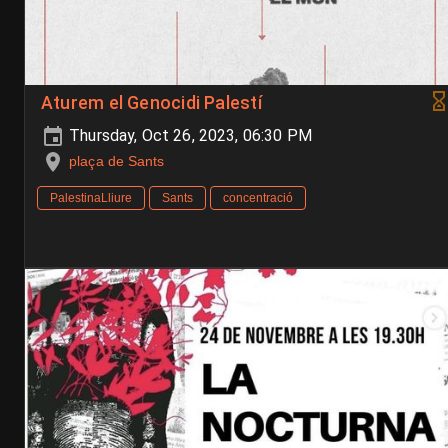
Aturem el Genocidi Palestí
Thursday, Oct 26, 2023, 06:30 PM
plaça de Sants
PalestinaLliure
Sants
concentració