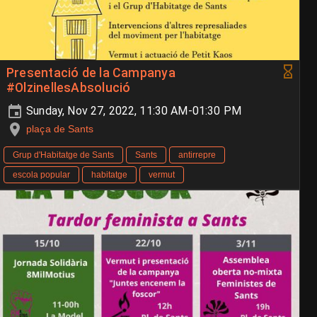
Presentació de la Campanya
#OlzinellesAbsolució
Sunday, Nov 27, 2022, 11:30 AM-01:30 PM
plaça de Sants
Grup d'Habitatge de Sants
Sants
antirrepre
escola popular
habitatge
vermut