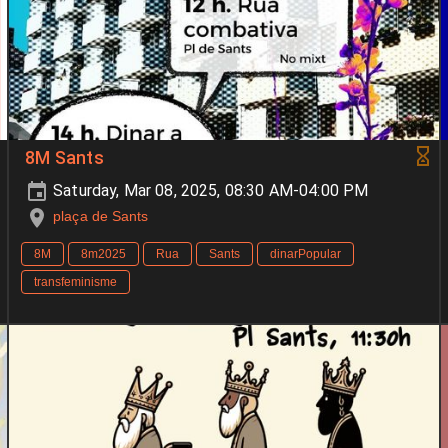
8M Sants
Saturday, Mar 08, 2025, 08:30 AM-04:00 PM
plaça de Sants
8M
8m2025
Rua
Sants
dinarPopular
transfeminisme