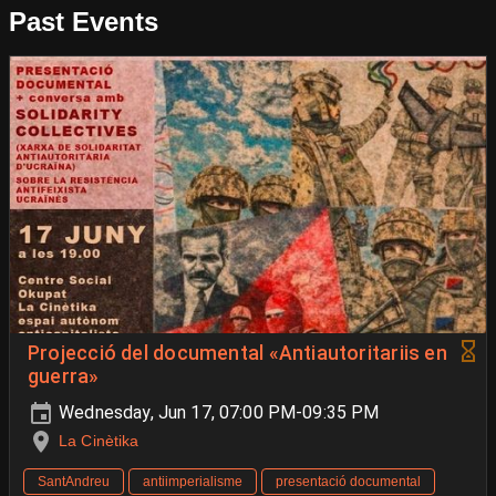
Past Events
Projecció del documental «Antiautoritariis en
guerra»
Wednesday, Jun 17, 07:00 PM-09:35 PM
La Cinètika
SantAndreu
antiimperialisme
presentació documental