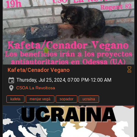
Kafeta/Cenador Vegano
Thursday, Jul 25, 2024, 07:00 PM-12:00 AM
CSOA La Revoltosa
kafeta
menjar vegà
sopador
ucraïna