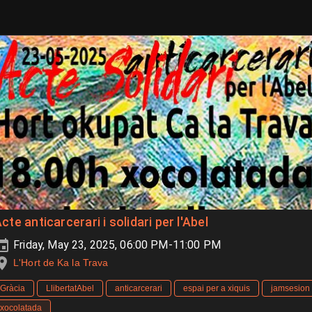
cte anticarcerari i solidari per l'Abel
Friday, May 23, 2025, 06:00 PM-11:00 PM
L'Hort de Ka la Trava
Gràcia
LlibertatAbel
anticarcerari
espai per a xiquis
jamsesion
xocolatada