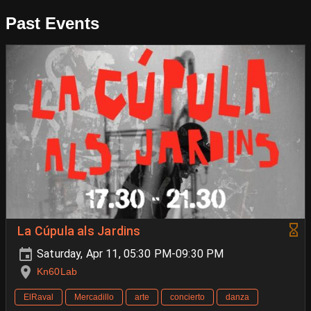
Past Events
La Cúpula als Jardins
Saturday, Apr 11, 05:30 PM-09:30 PM
Kn60Lab
ElRaval
Mercadillo
arte
concierto
danza