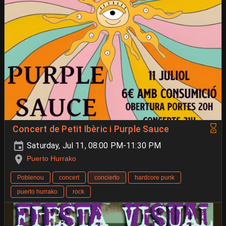
Concert de Petit Ibèric i Purple Sauce
Saturday, Jul 11, 08:00 PM-11:30 PM
Puerto Hurrako
Poblenou
concert
concierto
hardcore punk
puerto hurrako
rock