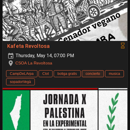
Kafeta Revoltosa
Thursday, May 14, 07:00 PM
CSOA La Revoltosa
CampDeLArpa
Clot
botiga gratis
concierto
musica
sopadorVegà