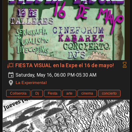
¡💥 FIESTA VISUAL en la Expe el 16 de mayo!
Saturday, May 16, 06:00 PM-05:30 AM
La Experimental
Collserola
Dj
Fiesta
arte
cinema
concierto