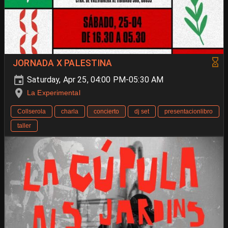
JORNADA X PALESTINA
Saturday, Apr 25, 04:00 PM-05:30 AM
La Experimental
Collserola
charla
concierto
dj set
presentacionlibro
taller