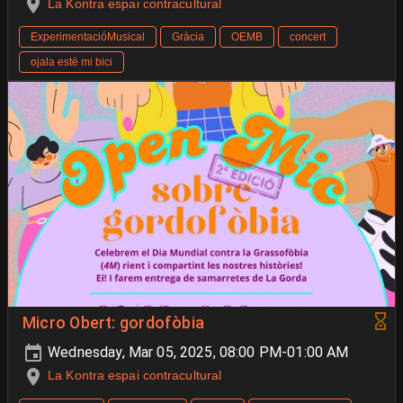
La Kontra espai contracultural
ExperimentacióMusical
Gràcia
OEMB
concert
ojala estë mi bici
Micro Obert: gordofòbia
Wednesday, Mar 05, 2025, 08:00 PM-01:00 AM
La Kontra espai contracultural