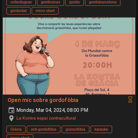
collectiugras
gordiruinas
gordis
gordisbarcelona
gordoritat
micro obert
Open mic sobre gordofòbia
Monday, Mar 04, 2024, 08:00 PM
La Kontra espai contracultural
Gràcia
anti-gordofòbia
grassofòbia
karaoke
micro obert