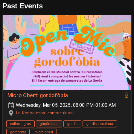
Past Events
Micro Obert: gordofòbia
Wednesday, Mar 05, 2025, 08:00 PM-01:00 AM
La Kontra espai contracultural
collectiugras
gordiruinas
gordis
gordisbarcelona
gordoritat
micro obert