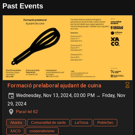
Past Events
Formació prelaboral ajudant de cuina
Wednesday, Nov 13, 2024, 03:00 PM → Friday, Nov
29, 2024
Paral·lel 62
Abarka
Comunalitat de sants
LaTroca
PobleSec
XACO
cooperativisme