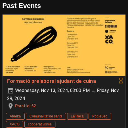
Past Events
Formació prelaboral ajudant de cuina
Wednesday, Nov 13, 2024, 03:00 PM → Friday, Nov
29, 2024
Paral·lel 62
Abarka
Comunalitat de sants
LaTroca
PobleSec
XACO
cooperativisme