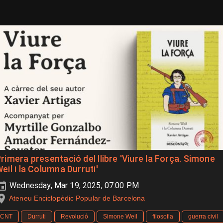
rimera presentació del llibre 'Viure la Força. Simone
eil i la Columna Durruti'
Wednesday, Mar 19, 2025, 07:00 PM
Ateneu Enciclopèdic Popular de Barcelona
CNT
Durruti
Revolució
Simone Weil
filosofia
guerra civil