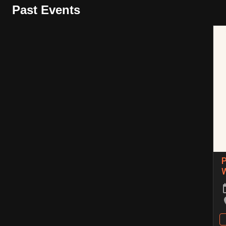
Past Events
P
W