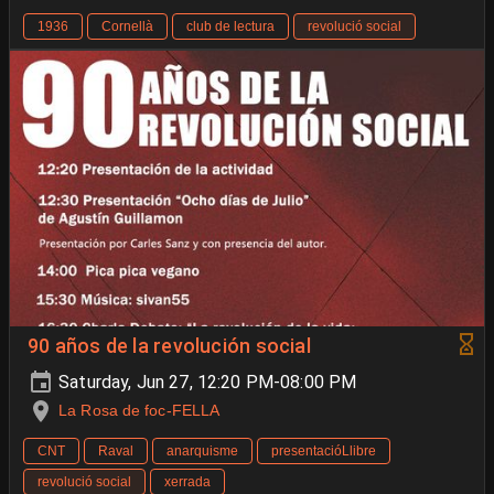
1936
Cornellà
club de lectura
revolució social
90 años de la revolución social
Saturday, Jun 27, 12:20 PM-08:00 PM
La Rosa de foc-FELLA
CNT
Raval
anarquisme
presentacióLlibre
revolució social
xerrada