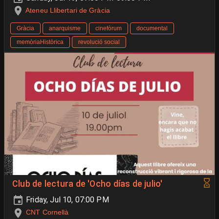
Ateneu Llibertari de Gràcia
Gràcia
anarquisme
cinefòrum
documental
memòriaHistòrica
revolució social
Club de lectura de 'Ocho días de julio'
Friday, Jul 10, 07:00 PM
CNT Cornellà