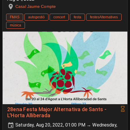
Casal Jaume Compte
FMAS
autogestió
concert
festa
festesAlternatives
música
28ena Festa Major Alternativa de Sants -
L'Horta Alliberada
Saturday, Aug 20, 2022, 01:00 PM → Wednesday,