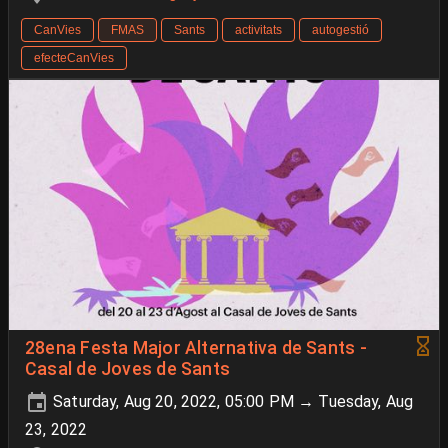
CanVies
FMAS
Sants
activitats
autogestió
efecteCanVies
28ena Festa Major Alternativa de Sants -
Casal de Joves de Sants
Saturday, Aug 20, 2022, 05:00 PM → Tuesday, Aug
23, 2022