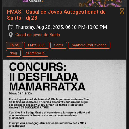
FMAS - Casal de Joves Autogestionat de
Sants - dj 28
Thursday, Aug 28, 2025, 06:30 PM-10:00 PM
Casal de joves de Sants
FMAS
FMAS2025
Sants
SantsNoEstàEnVenda
drag
gentrificació