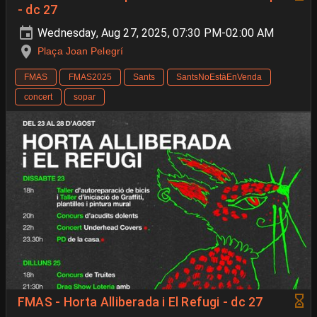
- dc 27
Wednesday, Aug 27, 2025, 07:30 PM-02:00 AM
Plaça Joan Pelegrí
FMAS
FMAS2025
Sants
SantsNoEstàEnVenda
concert
sopar
FMAS - Horta Alliberada i El Refugi - dc 27