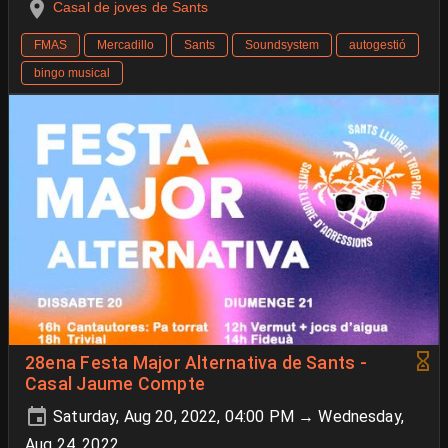
Casal de joves de Sants
FMAS
Mercadillo
Sants
Soundsystem
autogestió
bingo musical
28ena Festa Major Alternativa de Sants -
Casal Jaume Compte
Saturday, Aug 20, 2022, 04:00 PM → Wednesday,
Aug 24, 2022