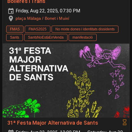
Bolleres i Trans
Friday, Aug 22, 2025, 07:30 PM
plaça Màlaga / Bonet i Muixí
FMAS
FMAS2025
No mixte dones i identitats dissidents
Sants
SantsNoEstàEnVenda
manifestació
31ª Festa Major Alternativa de Sants