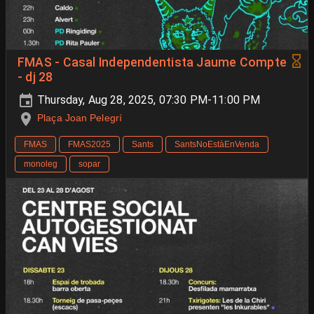
FMAS - Casal Independentista Jaume Compte
- dj 28
Thursday, Aug 28, 2025, 07:30 PM-11:00 PM
Plaça Joan Pelegrí
FMAS
FMAS2025
Sants
SantsNoEstàEnVenda
monoleg
sopar