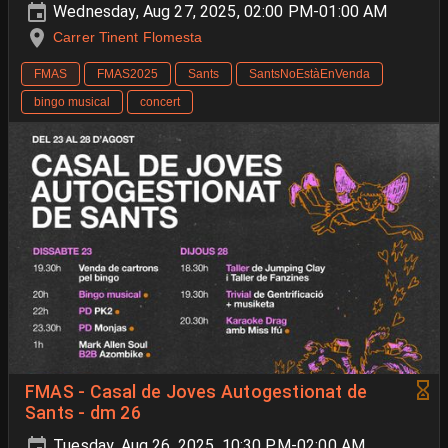
Wednesday, Aug 27, 2025, 02:00 PM-01:00 AM
Carrer Tinent Flomesta
FMAS
FMAS2025
Sants
SantsNoEstàEnVenda
bingo musical
concert
FMAS - Casal de Joves Autogestionat de
Sants - dm 26
Tuesday, Aug 26, 2025, 10:30 PM-02:00 AM