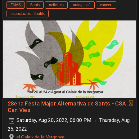
FMAS
Sants
activitats
autogestió
concert
espectacles infantils
28ena Festa Major Alternativa de Sants - CSA
Can Vies
Saturday, Aug 20, 2022, 06:00 PM → Thursday, Aug
25, 2022
el Calaix de la Vergonya