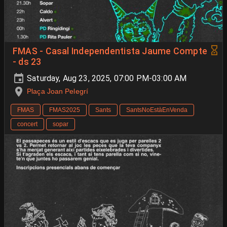
FMAS - Casal Independentista Jaume Compte
- ds 23
Saturday, Aug 23, 2025, 07:00 PM-03:00 AM
Plaça Joan Pelegrí
FMAS
FMAS2025
Sants
SantsNoEstàEnVenda
concert
sopar