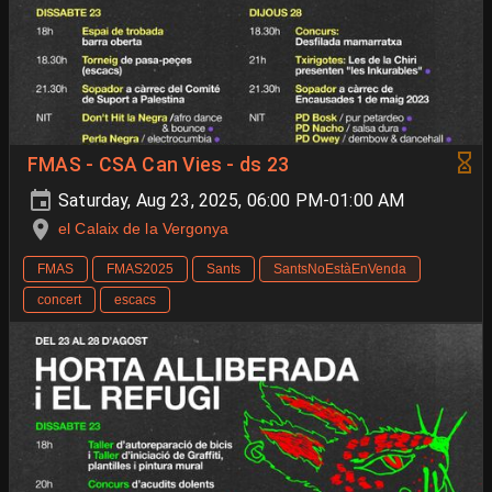
FMAS - CSA Can Vies - ds 23
Saturday, Aug 23, 2025, 06:00 PM-01:00 AM
el Calaix de la Vergonya
FMAS
FMAS2025
Sants
SantsNoEstàEnVenda
concert
escacs