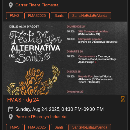
Carrer Tinent Flomesta
FMAS
FMAS2025
Sants
SantsNoEstàEnVenda
FMAS - dg 24
Sunday, Aug 24, 2025, 04:30 PM-09:30 PM
Parc de l'Espanya Industrial
FMAS
FMAS2025
Sants
SantsNoEstàEnVenda