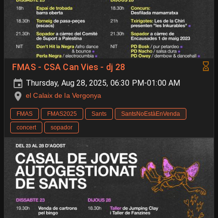
FMAS - CSA Can Vies - dj 28
Thursday, Aug 28, 2025, 06:30 PM-01:00 AM
el Calaix de la Vergonya
FMAS
FMAS2025
Sants
SantsNoEstàEnVenda
concert
sopador