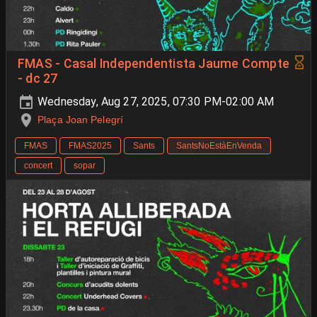
FMAS - Casal Independentista Jaume Compte
- dc 27
Wednesday, Aug 27, 2025, 07:30 PM-02:00 AM
Plaça Joan Pelegrí
FMAS
FMAS2025
Sants
SantsNoEstàEnVenda
concert
sopar