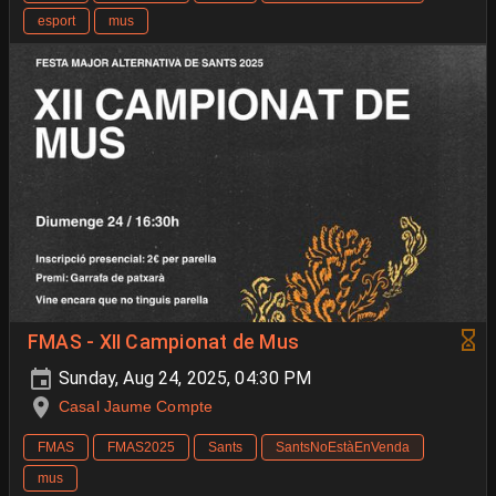
esport
mus
FMAS - XII Campionat de Mus
Sunday, Aug 24, 2025, 04:30 PM
Casal Jaume Compte
FMAS
FMAS2025
Sants
SantsNoEstàEnVenda
mus