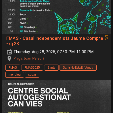
FMAS - Casal Independentista Jaume Compte
- dj 28
Thursday, Aug 28, 2025, 07:30 PM-11:00 PM
Plaça Joan Pelegrí
FMAS
FMAS2025
Sants
SantsNoEstàEnVenda
monoleg
sopar