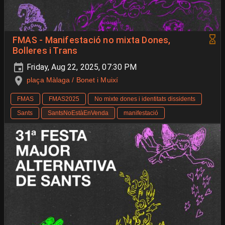
FMAS - Manifestació no mixta Dones,
Bolleres i Trans
Friday, Aug 22, 2025, 07:30 PM
plaça Màlaga / Bonet i Muixí
FMAS
FMAS2025
No mixte dones i identitats dissidents
Sants
SantsNoEstàEnVenda
manifestació