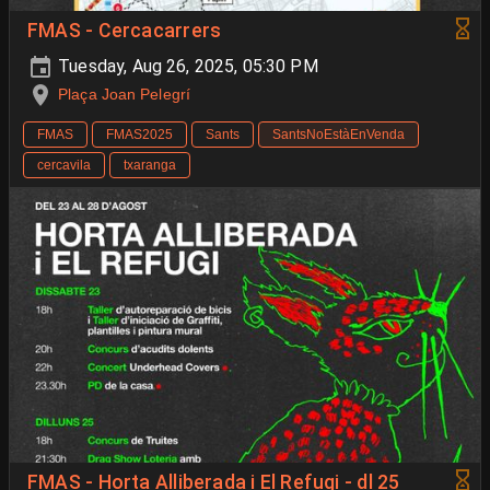
FMAS - Cercacarrers
Tuesday, Aug 26, 2025, 05:30 PM
Plaça Joan Pelegrí
FMAS
FMAS2025
Sants
SantsNoEstàEnVenda
cercavila
txaranga
FMAS - Horta Alliberada i El Refugi - dl 25