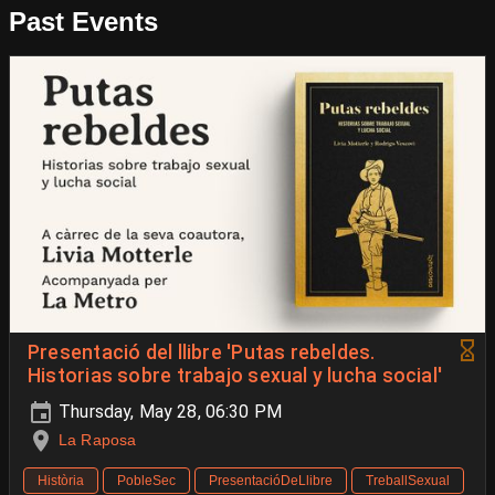
Past Events
Presentació del llibre 'Putas rebeldes.
Historias sobre trabajo sexual y lucha social'
Thursday, May 28, 06:30 PM
La Raposa
Història
PobleSec
PresentacióDeLlibre
TreballSexual