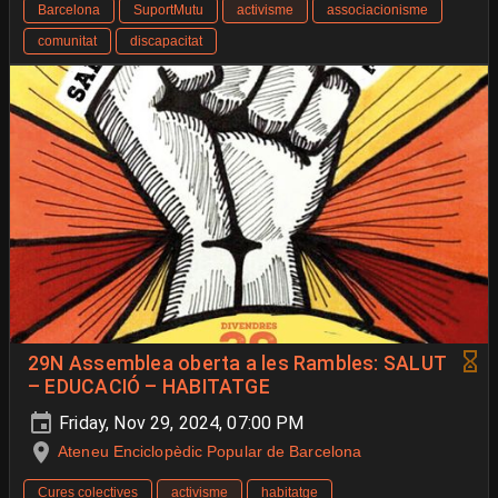
Barcelona
SuportMutu
activisme
associacionisme
comunitat
discapacitat
29N Assemblea oberta a les Rambles: SALUT
– EDUCACIÓ – HABITATGE
Friday, Nov 29, 2024, 07:00 PM
Ateneu Enciclopèdic Popular de Barcelona
Cures colectives
activisme
habitatge