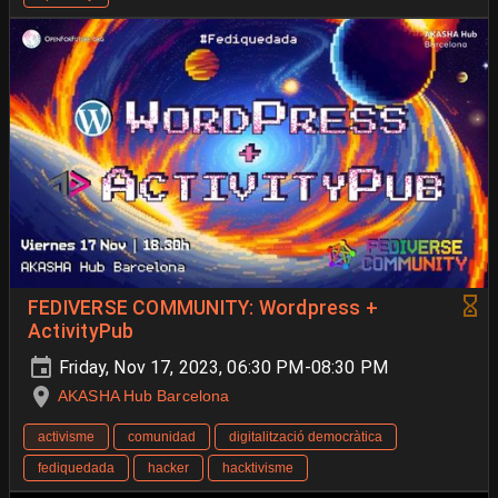
FEDIVERSE COMMUNITY: Wordpress +
ActivityPub
Friday, Nov 17, 2023, 06:30 PM-08:30 PM
AKASHA Hub Barcelona
activisme
comunidad
digitalització democràtica
fediquedada
hacker
hacktivisme