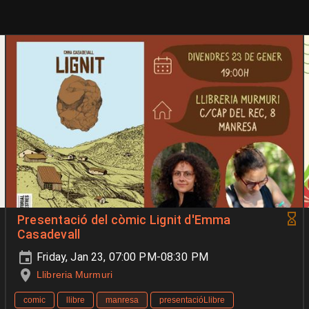
Presentació del còmic Lignit d'Emma
Casadevall
Friday, Jan 23, 07:00 PM-08:30 PM
Llibreria Murmuri
comic
llibre
manresa
presentacióLlibre