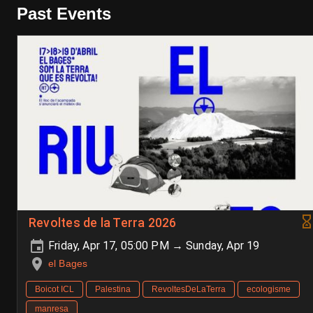
Past Events
Revoltes de la Terra 2026
Friday, Apr 17, 05:00 PM → Sunday, Apr 19
el Bages
Boicot ICL
Palestina
RevoltesDeLaTerra
ecologisme
manresa