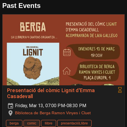
Past Events
Presentació del còmic Lignit d'Emma
Casadevall
Friday, Mar 13, 07:00 PM-08:30 PM
Biblioteca de Berga Ramon Vinyes i Cluet
berga
comic
llibre
presentacióLlibre