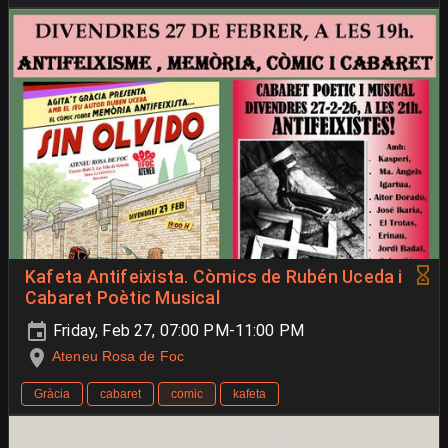
Kafeta Antifeixista. Còmics de Rubén Uceda i
Cabaret Poètic Musical
Friday, Feb 27, 07:00 PM-11:00 PM
Ateneu Rosa de Foc
Gràcia
cabaret
comic
kafeta