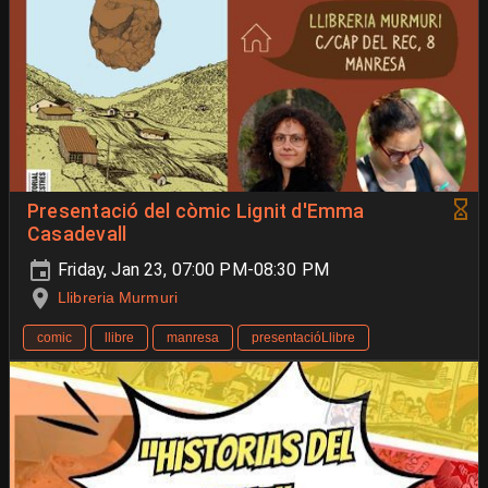
Presentació del còmic Lignit d'Emma
Casadevall
Friday, Jan 23, 07:00 PM-08:30 PM
Llibreria Murmuri
comic
llibre
manresa
presentacióLlibre