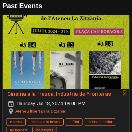
Past Events
Cinema a la fresca: Industria de Fronteras
Thursday, Jul 18, 2024, 09:00 PM
Ateneu llibertari la zitzània
cinema
cinema a la fresca
el Clot
indústria militar
no borders
no nations