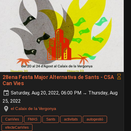
28ena Festa Major Alternativa de Sants - CSA
Can Vies
Saturday, Aug 20, 2022, 06:00 PM → Thursday, Aug
25, 2022
el Calaix de la Vergonya
CanVies
FMAS
Sants
activitats
autogestió
efecteCanVies