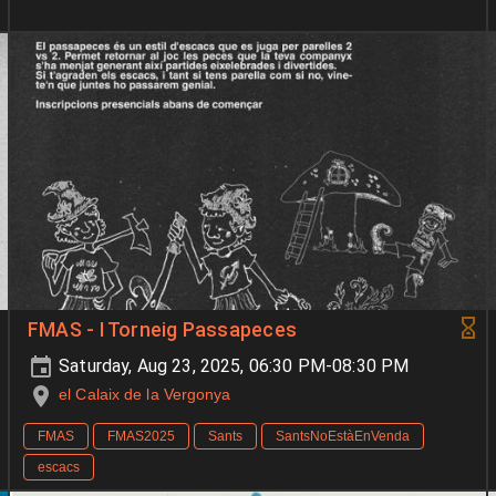
FMAS - I Torneig Passapeces
Saturday, Aug 23, 2025, 06:30 PM-08:30 PM
el Calaix de la Vergonya
FMAS
FMAS2025
Sants
SantsNoEstàEnVenda
escacs