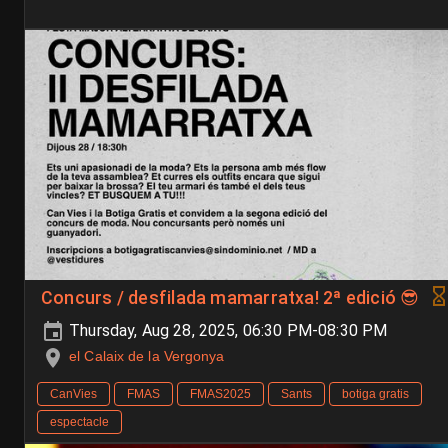
Concurs / desfilada mamarratxa! 2ª edició 😎
Thursday, Aug 28, 2025, 06:30 PM-08:30 PM
el Calaix de la Vergonya
CanVies
FMAS
FMAS2025
Sants
botiga gratis
espectacle