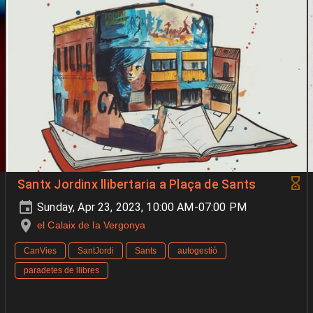
Santx Jordinx llibertaria a Plaça de Sants
Sunday, Apr 23, 2023, 10:00 AM-07:00 PM
el Calaix de la Vergonya
CanVies
SantJordi
Sants
autogestió
paradetes de llibres