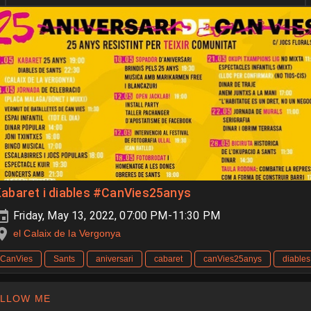
abaret i diables #CanVies25anys
Friday, May 13, 2022, 07:00 PM-11:30 PM
el Calaix de la Vergonya
CanVies
Sants
aniversari
cabaret
canVies25anys
diables
LLOW ME