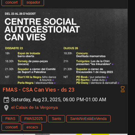
concert
sopador
FMAS - CSA Can Vies - ds 23
Saturday, Aug 23, 2025, 06:00 PM-01:00 AM
el Calaix de la Vergonya
FMAS
FMAS2025
Sants
SantsNoEstàEnVenda
concert
escacs