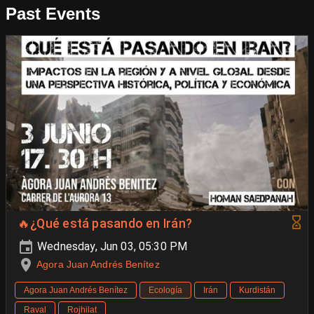
Past Events
🔥¿Qué está pasando en Irán?
Wednesday, Jun 03, 05:30 PM
Agora Juan Andrés Benítez
Agora Juan Andrés Benítez
Ecología
Irán
Kurdistán
Raval
Rojhilat