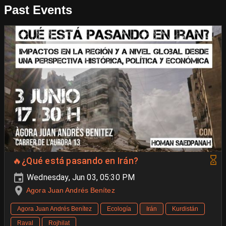
Past Events
🔥¿Qué está pasando en Irán?
Wednesday, Jun 03, 05:30 PM
Agora Juan Andrés Benítez
Agora Juan Andrés Benítez
Ecología
Irán
Kurdistán
Raval
Rojhilat