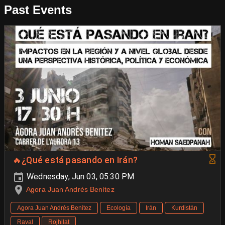
Past Events
🔥¿Qué está pasando en Irán?
Wednesday, Jun 03, 05:30 PM
Agora Juan Andrés Benítez
Agora Juan Andrés Benítez
Ecología
Irán
Kurdistán
Raval
Rojhilat