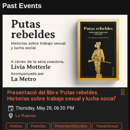
Past Events
Presentació del llibre 'Putas rebeldes.
Historias sobre trabajo sexual y lucha social'
Thursday, May 28, 06:30 PM
La Raposa
Història
PobleSec
PresentacióDeLlibre
TreballSexual