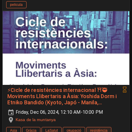
pelicula
⚡Cicle de resistències internacional ⛩️🥷
Moviments Llibertaris a Àsia: Yoshida Dorm i
Etniko Bandido (Kyoto, Japó - Manila,
Filipines)
Friday, Dec 06, 2024, 12:10 AM-10:00 PM
Kasa de la muntanya
Asia
Gràcia
LaSalut
okupació
resistència