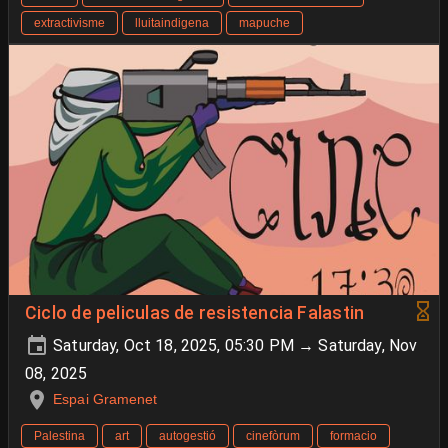
extractivisme
lluitaindigena
mapuche
Ciclo de peliculas de resistencia Falastin
Saturday, Oct 18, 2025, 05:30 PM → Saturday, Nov
08, 2025
Espai Gramenet
Palestina
art
autogestió
cinefòrum
formacio