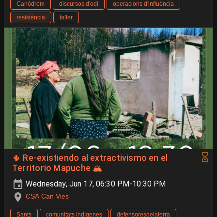
Canòdrom
discursos d'odi
operacions d'influència
resistència
taller
🌵 Re-existiendo al extractivismo en el
Territorio Mapuche 🏔️
Wednesday, Jun 17, 06:30 PM-10:30 PM
CSA Can Vies
Sants
comunitats indígenes
defensoresdelaterra