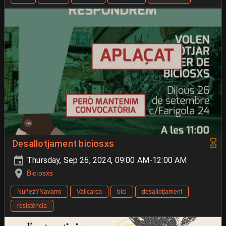
Desallotjament biciosxs
Thursday, Sep 26, 2024, 09:00 AM-12:00 AM
Biciosxs
NuñezYNavarro
Vallcarca
bici
desallotjament
resistència