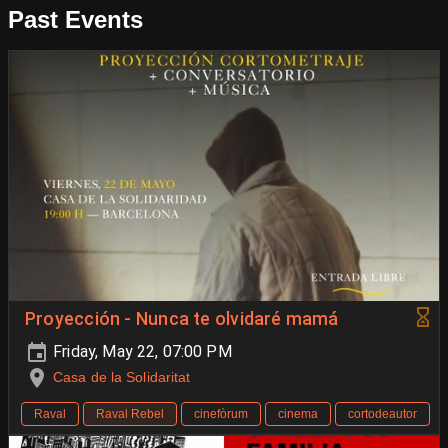
Past Events
Proyección - Nunca te olvidaré mamá
Friday, May 22, 07:00 PM
Casa de la Solidaritat
Raval
Raval Rebel
cinefòrum
cinema
cortodeautor