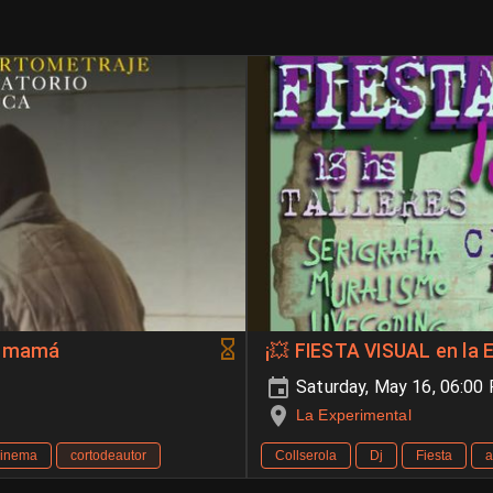
ré mamá
¡💥 FIESTA VISUAL en la 
Saturday, May 16, 06:00
La Experimental
cinema
cortodeautor
Collserola
Dj
Fiesta
a