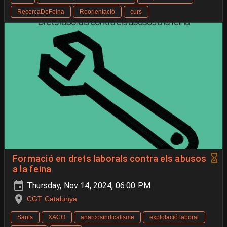
RecercaDeFeina
Reorientació
curs
Formació en drets laborals contra els abusos
a la feina
Thursday, Nov 14, 2024, 06:00 PM
CGT Catalunya
Sants
XACO
anarcosindicalisme
explotació laboral