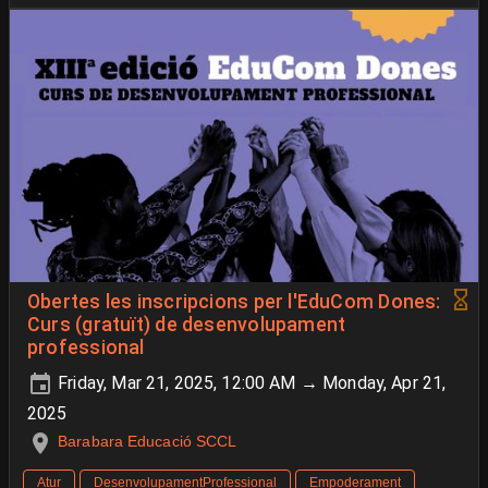
Obertes les inscripcions per l'EduCom Dones:
Curs (gratuït) de desenvolupament
professional
Friday, Mar 21, 2025, 12:00 AM → Monday, Apr 21,
2025
Barabara Educació SCCL
Atur
DesenvolupamentProfessional
Empoderament