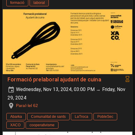
formació
laboral
Formació prelaboral ajudant de cuina
Wednesday, Nov 13, 2024, 03:00 PM → Friday, Nov
29, 2024
Paral·lel 62
Abarka
Comunalitat de sants
LaTroca
PobleSec
XACO
cooperativisme