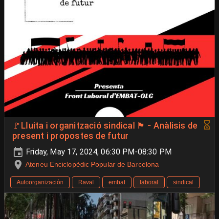
🚩Lluita i organització sindical 🏴 - Anàlisis de
present i propostes de futur
Friday, May 17, 2024, 06:30 PM-08:30 PM
Ateneu Enciclopèdic Popular de Barcelona
Autoorganización
Raval
embat
laboral
sindical